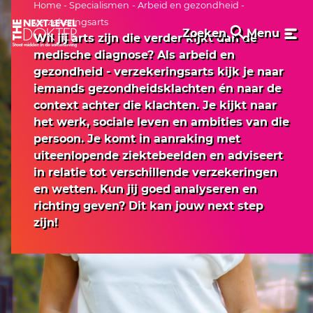
Home
-
Specialismen
- Arbeid en gezondheid -
verzekeringsarts
Zoeken
Menu
Wil jij arts zijn die verder kijkt dan de
medische diagnose? Als arbeid en
gezondheid - verzekeringsarts kijk je naar
iemands gezondheidsklachten én naar de
context achter die klachten. Je kijkt naar
het werk, sociale leven en ambities van die
persoon. Je komt in aanraking met
uiteenlopende ziektebeelden en adviseert
in relatie tot verschillende verzekeringen
en wetten. Kun jij goed analyseren en
richting geven? Dit kan jouw next step
zijn!